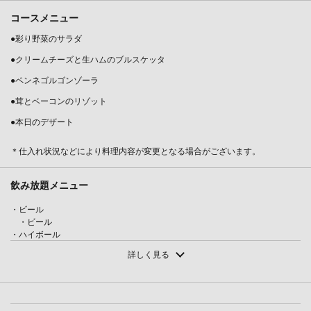
コースメニュー
●彩り野菜のサラダ
●クリームチーズと生ハムのブルスケッタ
●ペンネゴルゴンゾーラ
●茸とベーコンのリゾット
●本日のデザート
＊仕入れ状況などにより料理内容が変更となる場合がございます。
この店舗情報をシェアする
飲み放題メニュー
【飲み放題付き パーティープラン】お一人様4800円 全5品
・ビール
| ティアラインローズ フラワーアンドカフェ
・ビール
愛知県名古屋市中区錦２-5-33 錦21号館1F
・ハイボール
・ハイボール/ジンジャーハイ
https://tiara-in-rose-nishiki.owst.jp/courses/210691704
詳しく見る
・焼酎
・芋（ソーダ・ロック・水割り・お湯割り）/麦（ソーダ・ロック・水割
お店情報をコピー
り・お湯割り）
・梅酒
・梅酒（ソーダ・水割り・ロック）