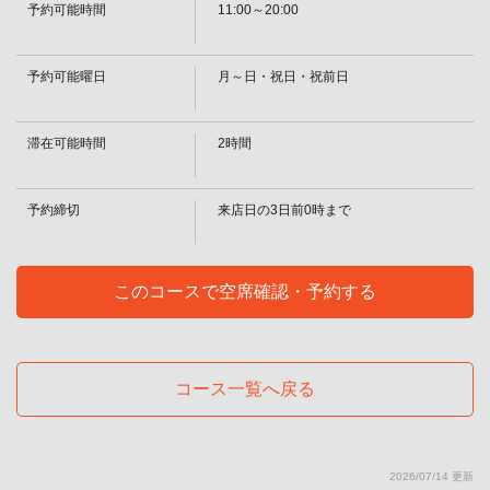
予約可能時間
11:00～20:00
・カクテル/サワー
・ファジーネーブル/カシスオレンジ/カシスソーダ/カシスウーロン/ピーチ
ウーロン/カンパリオレンジ/カンパリソーダ/ウーロンハイ
・ソフトドリンク
予約可能曜日
月～日・祝日・祝前日
・烏龍茶/オレンジ/りんご/ジンジャーエール
閉じる
滞在可能時間
2時間
予約締切
来店日の3日前0時まで
このコースで空席確認・予約する
コース一覧へ戻る
2026/07/14 更新